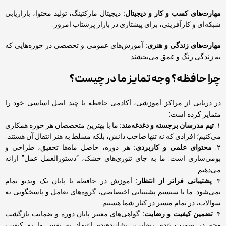
مهارت‌های کسب و کار و دیجیتال:
دیجیتال مارکتینگ، تولید محتوا، بازاریابی
شبکه‌ای و کارآفرینی، برای پیشتازی در بازار پرشتاب امروز.
مهارت‌های زندگی و هنری:
آموزش‌های عمومی و تخصصی در حوزه‌هایی که
به زندگی رنگ و عمق می‌بخشند.
چرا حافظه؟ وجه تمایز ما در چیست؟
در دریایی از مراکز آموزشی، آکادمی حافظه با چند اصل اساسی خود را
متمایز کرده است:
۱.
تیم مدرسان برجسته و دغدغه‌مند:
ما با بهترین متخصصان هر حوزه همکاری
می‌کنیم؛ افرادی که نه تنها صاحب دانش، بلکه مسلط به هنر انتقال آن هستند.
۲.
محتوای علمی و کاربردی:
هر دوره، حاصل ماه‌ها تحقیق، طراحی و
بومی‌سازی است. ما به جای تئوری‌های خشک، “دستورالعمل عمل” ارائه
می‌دهیم.
۳.
پشتیبانی فراتر از انتظار:
آموزش در حافظه با پایان یک ویدیو تمام
نمی‌شود. ما با سیستم پشتیبانی اختصاصی، گروه‌های تعامل و پاسخگویی به
سوالات، در تمام مسیر در کنار شما هستیم.
۴.
تضمین کیفیت و رضایت:
گواهی‌های معتبر پایان دوره و ضمانت بازگشت
وجه در صورت عدم رضایت، نشان‌دهنده اعتماد به نفس ما به کیفیت