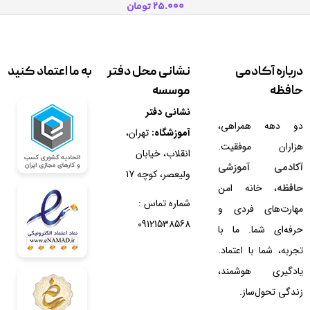
25.000
تومان
درباره آکادمی
نشانی محل دفتر
به ما اعتماد کنید
حافظه
موسسه
نشانی دفتر
دو دهه همراهی،
آموزشگاه:
تهران،
هزاران موفقیت.
انقلاب، خیابان
آکادمی آموزشی
ولیعصر، کوچه 17
حافظه
، خانه امن
شماره تماس :
مهارت‌های فردی و
09121538568
حرفه‌ای شما. ما با
تجربه، شما با اعتماد.
یادگیری هوشمند،
زندگی تحول‌ساز.